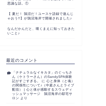
思議な話。①
【 夏だ！ 鵠沼だ！ユースケ語録で遊んじ
ゃおう!!】が鵠沼海岸で開催されました♪
なんだかんだと、嘆くまえに知っておきた
いこと♪
最近のコメント
「ナチュラルなイキカタ」のぐっちさ
ん（ケトラーさん）のSandySPA体験
記がすごすぎる。
に
心と身体（と魂）
の関係性について♪（中庭さんとライブ
配信） | 心と体が感動するスウェディ
ッシュマッサージ 鵠沼海岸の邸宅サ
ロン
より