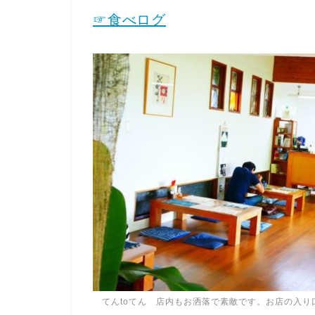
☞食べログ
てんtoてん 店内もお洒落で素敵です。お店の入