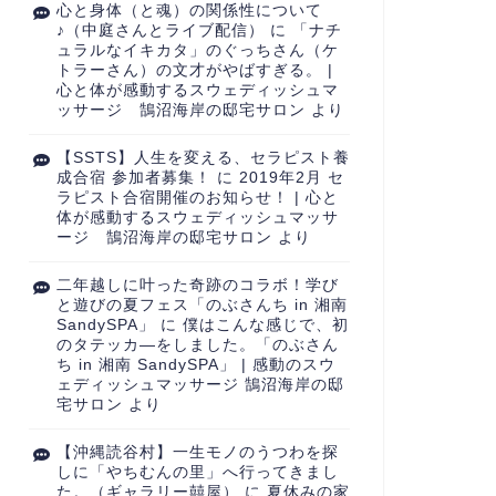
心と身体（と魂）の関係性について
♪（中庭さんとライブ配信）
に
「ナチ
ュラルなイキカタ」のぐっちさん（ケ
トラーさん）の文才がやばすぎる。 |
心と体が感動するスウェディッシュマ
ッサージ 鵠沼海岸の邸宅サロン
より
【SSTS】人生を変える、セラピスト養
成合宿 参加者募集！
に
2019年2月 セ
ラピスト合宿開催のお知らせ！ | 心と
体が感動するスウェディッシュマッサ
ージ 鵠沼海岸の邸宅サロン
より
二年越しに叶った奇跡のコラボ！学び
と遊びの夏フェス「のぶさんち in 湘南
SandySPA」
に
僕はこんな感じで、初
のタテッカ―をしました。「のぶさん
ち in 湘南 SandySPA」 | 感動のスウ
ェディッシュマッサージ 鵠沼海岸の邸
宅サロン
より
【沖縄読谷村】一生モノのうつわを探
しに「やちむんの里」へ行ってきまし
た。（ギャラリー囍屋）
に
夏休みの家