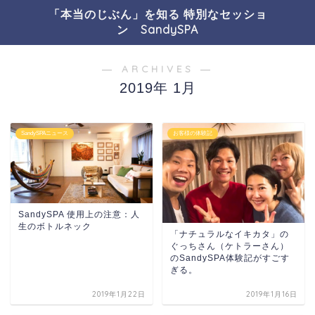
「本当のじぶん」を知る 特別なセッショ
ン SandySPA
― ARCHIVES ―
2019年 1月
SandySPAニュース
お客様の体験記
SandySPA 使用上の注意：人
生のボトルネック
「ナチュラルなイキカタ」の
ぐっちさん（ケトラーさん）
のSandySPA体験記がすごす
ぎる。
2019年1月22日
2019年1月16日