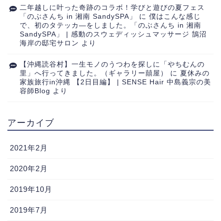
二年越しに叶った奇跡のコラボ！学びと遊びの夏フェス
「のぶさんち in 湘南 SandySPA」
に
僕はこんな感じ
で、初のタテッカ―をしました。「のぶさんち in 湘南
SandySPA」 | 感動のスウェディッシュマッサージ 鵠沼
海岸の邸宅サロン
より
【沖縄読谷村】一生モノのうつわを探しに「やちむんの
里」へ行ってきました。（ギャラリー囍屋）
に
夏休みの
家族旅行in沖縄 【2日目編】 | SENSE Hair 中島義宗の美
容師Blog
より
アーカイブ
2021年2月
2020年2月
2019年10月
2019年7月