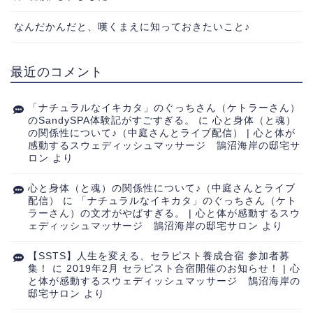
なんだかんだと、嘆くまえに知っておきたいこと♪
最近のコメント
「ナチュラルなイキカタ」のぐっちさん（ケトラーさん）
のSandySPA体験記がすごすぎる。
に
心と身体（と魂）
の関係性について♪（中庭さんとライブ配信） | 心と体が
感動するスウェディッシュマッサージ 鵠沼海岸の邸宅サ
ロン
より
心と身体（と魂）の関係性について♪（中庭さんとライブ
配信）
に
「ナチュラルなイキカタ」のぐっちさん（ケト
ラーさん）の文才がやばすぎる。 | 心と体が感動するスウ
ェディッシュマッサージ 鵠沼海岸の邸宅サロン
より
【SSTS】人生を変える、セラピスト養成合宿 参加者募
集！
に
2019年2月 セラピスト合宿開催のお知らせ！ | 心
と体が感動するスウェディッシュマッサージ 鵠沼海岸の
邸宅サロン
より