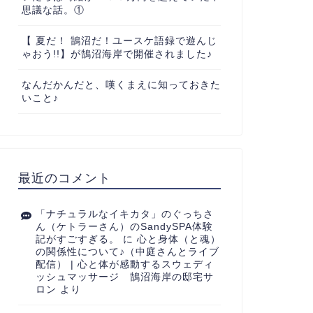
思議な話。①
【 夏だ！ 鵠沼だ！ユースケ語録で遊んじ
ゃおう!!】が鵠沼海岸で開催されました♪
なんだかんだと、嘆くまえに知っておきた
いこと♪
最近のコメント
「ナチュラルなイキカタ」のぐっちさ
ん（ケトラーさん）のSandySPA体験
記がすごすぎる。
に
心と身体（と魂）
の関係性について♪（中庭さんとライブ
配信） | 心と体が感動するスウェディ
ッシュマッサージ 鵠沼海岸の邸宅サ
ロン
より