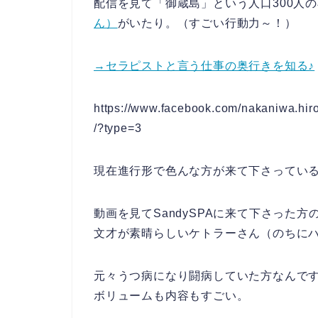
配信を見て「御蔵島」という人口300人
ん）
がいたり。（すごい行動力～！）
→セラピストと言う仕事の奥行きを知る♪
https://www.facebook.com/nakaniwa.hi
/?type=3
現在進行形で色んな方が来て下さってい
動画を見てSandySPAに来て下さった
文才が素晴らしいケトラーさん（のちにハ
元々うつ病になり闘病していた方なんで
ボリュームも内容もすごい。