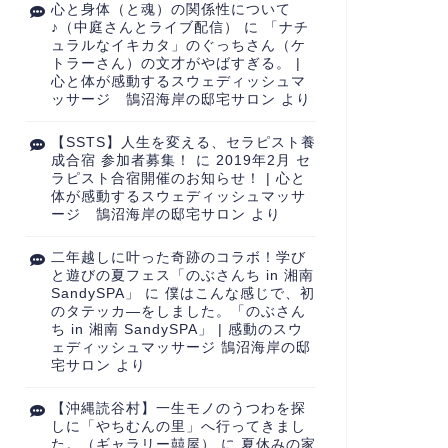
心と身体（と魂）の関係性について
♪（中庭さんとライブ配信）
に
「ナチ
ュラルなイキカタ」のぐっちさん（ケ
トラーさん）の文才がやばすぎる。 |
心と体が感動するスウェディッシュマ
ッサージ 鵠沼海岸の邸宅サロン
より
【SSTS】人生を変える、セラピスト養
成合宿 参加者募集！
に
2019年2月 セ
ラピスト合宿開催のお知らせ！ | 心と
体が感動するスウェディッシュマッサ
ージ 鵠沼海岸の邸宅サロン
より
二年越しに叶った奇跡のコラボ！学び
と遊びの夏フェス「のぶさんち in 湘南
SandySPA」
に
僕はこんな感じで、初
のタテッカ―をしました。「のぶさん
ち in 湘南 SandySPA」 | 感動のスウ
ェディッシュマッサージ 鵠沼海岸の邸
宅サロン
より
【沖縄読谷村】一生モノのうつわを探
しに「やちむんの里」へ行ってきまし
た。（ギャラリー囍屋）
に
夏休みの家