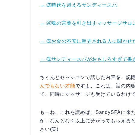
→ ③時代を超えるサンディースパ
→ ④魂の言葉を引き出すマッサージサロ
→ ⑤お金の不安に翻弄される人に聞かせ
→ ⑥サンディースパがおもしろすぎて書
ちゃんとセッションで話した内容を、記
んでもない才能
ですよ、これは。話の内
て、同時にマッサージも受けているわけ
もーね、これを読めば、SandySPAに
か、なんとなく以上に分かってもらえる
さい(笑)