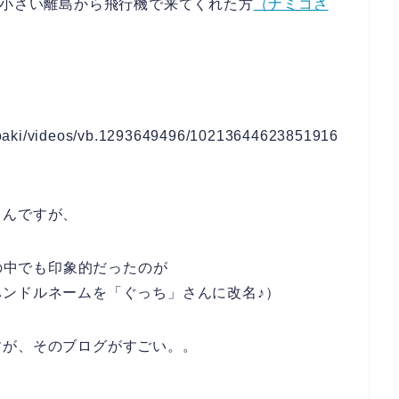
の小さい離島から飛行機で来てくれた方
（ナミコさ
roaki/videos/vb.1293649496/10213644623851916
るんですが、
方の中でも印象的だったのが
ンドルネームを「ぐっち」さんに改名♪）
すが、そのブログがすごい。。