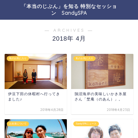
「本当のじぶん」を知る 特別なセッショ
ン SandySPA
― ARCHIVES ―
2018年 4月
私のお気に入り
私のお気に入り
伊豆下田の休暇村へ行ってき
鵠沼海岸の美味しいかき氷屋
ました♪
さん「埜庵（のあん）」。
2018年4月28日
2018年4月23日
お友達について
SandySPAニュース