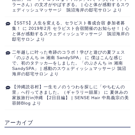
ラーさん）の文才がやばすぎる。 | 心と体が感動するスウ
ェディッシュマッサージ 鵠沼海岸の邸宅サロン
より
【SSTS】人生を変える、セラピスト養成合宿 参加者募
集！
に
2019年2月 セラピスト合宿開催のお知らせ！ | 心
と体が感動するスウェディッシュマッサージ 鵠沼海岸の
邸宅サロン
より
二年越しに叶った奇跡のコラボ！学びと遊びの夏フェス
「のぶさんち in 湘南 SandySPA」
に
僕はこんな感じ
で、初のタテッカ―をしました。「のぶさんち in 湘南
SandySPA」 | 感動のスウェディッシュマッサージ 鵠沼
海岸の邸宅サロン
より
【沖縄読谷村】一生モノのうつわを探しに「やちむんの
里」へ行ってきました。（ギャラリー囍屋）
に
夏休みの
家族旅行in沖縄 【2日目編】 | SENSE Hair 中島義宗の美
容師Blog
より
アーカイブ