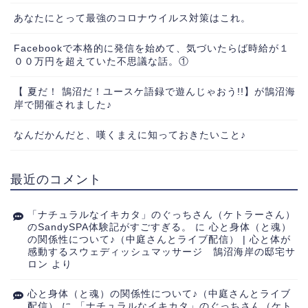
あなたにとって最強のコロナウイルス対策はこれ。
Facebookで本格的に発信を始めて、気づいたらば時給が１
００万円を超えていた不思議な話。①
【 夏だ！ 鵠沼だ！ユースケ語録で遊んじゃおう!!】が鵠沼海
岸で開催されました♪
なんだかんだと、嘆くまえに知っておきたいこと♪
最近のコメント
「ナチュラルなイキカタ」のぐっちさん（ケトラーさん）
のSandySPA体験記がすごすぎる。
に
心と身体（と魂）
の関係性について♪（中庭さんとライブ配信） | 心と体が
感動するスウェディッシュマッサージ 鵠沼海岸の邸宅サ
ロン
より
心と身体（と魂）の関係性について♪（中庭さんとライブ
配信）
に
「ナチュラルなイキカタ」のぐっちさん（ケト