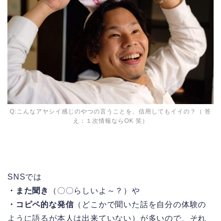
Q:こんなアヤシイ感じのやつの言うことを、信用してもイイの？（ 答
え：１次情報ならOK 笑）
SNSでは
・また聞き
（〇〇らしいよ～？）や
・コピペ的な発信
（どこかで聞いた話を自分の体験の
ように語るが本人は出来ていない）が多いので、それ