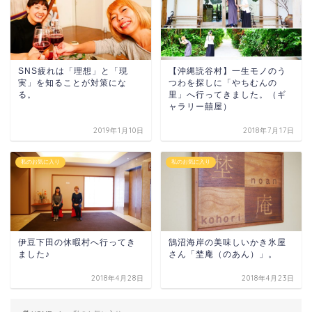
SNS疲れは「理想」と「現
【沖縄読谷村】一生モノのう
実」を知ることが対策にな
つわを探しに「やちむんの
る。
里」へ行ってきました。（ギ
ャラリー囍屋）
2019年1月10日
2018年7月17日
私のお気に入り
私のお気に入り
伊豆下田の休暇村へ行ってき
鵠沼海岸の美味しいかき氷屋
ました♪
さん「埜庵（のあん）」。
2018年4月28日
2018年4月23日