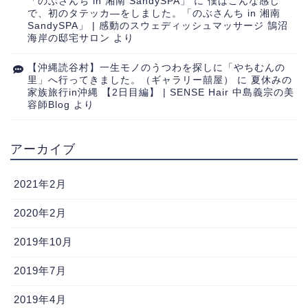
「のぶさんち in 湘南 SandySPA」
に
僕はこんな感じ
で、初のタテッカ―をしました。「のぶさんち in 湘南
SandySPA」 | 感動のスウェディッシュマッサージ 鵠沼
海岸の邸宅サロン
より
【沖縄読谷村】一生モノのうつわを探しに「やちむんの
里」へ行ってきました。（ギャラリー囍屋）
に
夏休みの
家族旅行in沖縄 【2日目編】 | SENSE Hair 中島義宗の美
容師Blog
より
アーカイブ
2021年2月
2020年2月
2019年10月
2019年7月
2019年4月