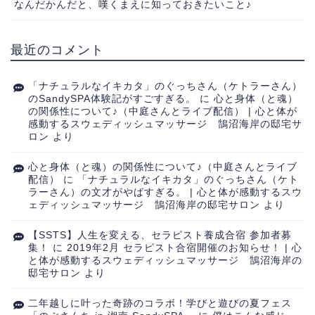
なんだかんだと、嘆くまえに知っておきたいこと♪
最近のコメント
「ナチュラルなイキカタ」のぐっちさん（ケトラーさん）
のSandySPA体験記がすごすぎる。
に
心と身体（と魂）
の関係性について♪（中庭さんとライブ配信） | 心と体が
感動するスウェディッシュマッサージ 鵠沼海岸の邸宅サ
ロン
より
心と身体（と魂）の関係性について♪（中庭さんとライブ
配信）
に
「ナチュラルなイキカタ」のぐっちさん（ケト
ラーさん）の文才がやばすぎる。 | 心と体が感動するスウ
ェディッシュマッサージ 鵠沼海岸の邸宅サロン
より
【SSTS】人生を変える、セラピスト養成合宿 参加者募
集！
に
2019年2月 セラピスト合宿開催のお知らせ！ | 心
と体が感動するスウェディッシュマッサージ 鵠沼海岸の
邸宅サロン
より
二年越しに叶った奇跡のコラボ！学びと遊びの夏フェス