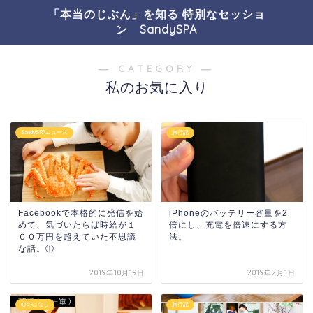
「本当のじぶん」を知る 特別なセッショ
ン SandySPA
― CATEGORY ―
私のお気に入り
SandySPAニュース
旅行記
Facebookで本格的に発信を始
iPhoneのバッテリー容量を2
めて、気づいたらば時給が１
倍にし、充電を倍速にする方
００万円を超えていた不思議
法。
な話。①
2019年10月19日
2019年2月1日
心のはなし
旅行記