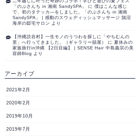
二年越しに叶った奇跡のコラボ！学びと遊びの夏フェス
「のぶさんち in 湘南 SandySPA」
に
僕はこんな感じ
で、初のタテッカ―をしました。「のぶさんち in 湘南
SandySPA」 | 感動のスウェディッシュマッサージ 鵠沼
海岸の邸宅サロン
より
【沖縄読谷村】一生モノのうつわを探しに「やちむんの
里」へ行ってきました。（ギャラリー囍屋）
に
夏休みの
家族旅行in沖縄 【2日目編】 | SENSE Hair 中島義宗の美
容師Blog
より
アーカイブ
2021年2月
2020年2月
2019年10月
2019年7月