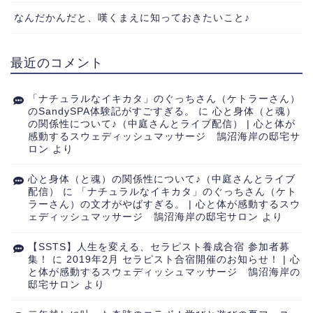
なんだかんだと、嘆くまえに知っておきたいこと♪
最近のコメント
「ナチュラルなイキカタ」のぐっちさん（ケトラーさん）
のSandySPA体験記がすごすぎる。
に
心と身体（と魂）
の関係性について♪（中庭さんとライブ配信） | 心と体が
感動するスウェディッシュマッサージ 鵠沼海岸の邸宅サ
ロン
より
心と身体（と魂）の関係性について♪（中庭さんとライブ
配信）
に
「ナチュラルなイキカタ」のぐっちさん（ケト
ラーさん）の文才がやばすぎる。 | 心と体が感動するスウ
ェディッシュマッサージ 鵠沼海岸の邸宅サロン
より
【SSTS】人生を変える、セラピスト養成合宿 参加者募
集！
に
2019年2月 セラピスト合宿開催のお知らせ！ | 心
と体が感動するスウェディッシュマッサージ 鵠沼海岸の
邸宅サロン
より