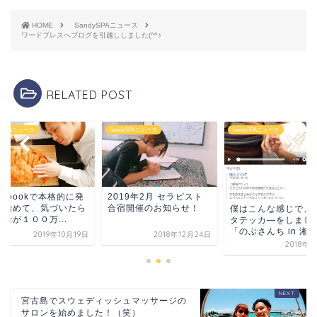
HOME
SandySPAニュース
ワードプレスへブログを引越ししました(^^♪
RELATED POST
dySPAニュース
SandySPAニュース
SandySPAニュース
cebookで本格的に発
2019年2月 セラピスト
を始めて、気づいたら
合宿開催のお知らせ！
僕はこんな感じで、
給が１００万...
タテッカ―をしまし
「のぶさんち in 湘...
2019年10月19日
2018年12月24日
2018年
宮古島でスウェディッシュマッサージの
サロンを始めました！（笑）