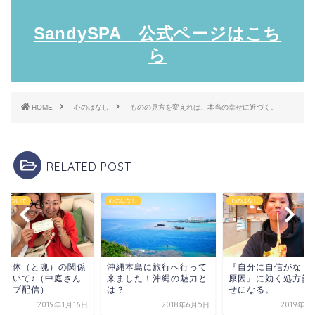
SandySPA 公式ページはこち
ら
HOME
心のはなし
ものの見方を変えれば、本当の幸せに近づく。
RELATED POST
達について
心のはなし
心のはなし
と身体（と魂）の関係
『自分に自信がなく
沖縄本島に旅行へ行って
について♪（中庭さん
原因』に効く処方箋
来ました！沖縄の魅力と
ライブ配信）
せになる。
は？
2019年1月16日
2018年6月5日
2019年3