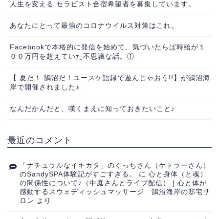
人生を変える セラピスト合宿希望者を募集しています。
あなたにとって最強のコロナウイルス対策はこれ。
Facebookで本格的に発信を始めて、気づいたらば時給が１
００万円を超えていた不思議な話。①
【 夏だ！ 鵠沼だ！ユースケ語録で遊んじゃおう!!】が鵠沼海
岸で開催されました♪
なんだかんだと、嘆くまえに知っておきたいこと♪
最近のコメント
「ナチュラルなイキカタ」のぐっちさん（ケトラーさん）
のSandySPA体験記がすごすぎる。
に
心と身体（と魂）
の関係性について♪（中庭さんとライブ配信） | 心と体が
感動するスウェディッシュマッサージ 鵠沼海岸の邸宅サ
ロン
より