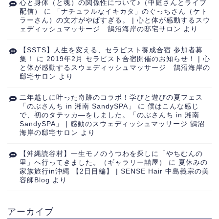
心と身体（と魂）の関係性について♪（中庭さんとライブ
配信）
に
「ナチュラルなイキカタ」のぐっちさん（ケト
ラーさん）の文才がやばすぎる。 | 心と体が感動するスウ
ェディッシュマッサージ 鵠沼海岸の邸宅サロン
より
【SSTS】人生を変える、セラピスト養成合宿 参加者募
集！
に
2019年2月 セラピスト合宿開催のお知らせ！ | 心
と体が感動するスウェディッシュマッサージ 鵠沼海岸の
邸宅サロン
より
二年越しに叶った奇跡のコラボ！学びと遊びの夏フェス
「のぶさんち in 湘南 SandySPA」
に
僕はこんな感じ
で、初のタテッカ―をしました。「のぶさんち in 湘南
SandySPA」 | 感動のスウェディッシュマッサージ 鵠沼
海岸の邸宅サロン
より
【沖縄読谷村】一生モノのうつわを探しに「やちむんの
里」へ行ってきました。（ギャラリー囍屋）
に
夏休みの
家族旅行in沖縄 【2日目編】 | SENSE Hair 中島義宗の美
容師Blog
より
アーカイブ