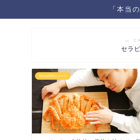
「本当の
― C
セラ
SandySPAニュース