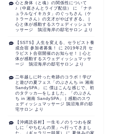
心と身体（と魂）の関係性について
♪（中庭さんとライブ配信）
に
「ナチ
ュラルなイキカタ」のぐっちさん（ケ
トラーさん）の文才がやばすぎる。 |
心と体が感動するスウェディッシュマ
ッサージ 鵠沼海岸の邸宅サロン
より
【SSTS】人生を変える、セラピスト養
成合宿 参加者募集！
に
2019年2月 セ
ラピスト合宿開催のお知らせ！ | 心と
体が感動するスウェディッシュマッサ
ージ 鵠沼海岸の邸宅サロン
より
二年越しに叶った奇跡のコラボ！学び
と遊びの夏フェス「のぶさんち in 湘南
SandySPA」
に
僕はこんな感じで、初
のタテッカ―をしました。「のぶさん
ち in 湘南 SandySPA」 | 感動のスウ
ェディッシュマッサージ 鵠沼海岸の邸
宅サロン
より
【沖縄読谷村】一生モノのうつわを探
しに「やちむんの里」へ行ってきまし
た。（ギャラリー囍屋）
に
夏休みの家