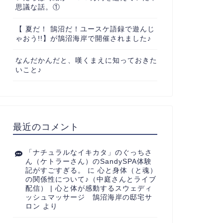
思議な話。①
【 夏だ！ 鵠沼だ！ユースケ語録で遊んじ
ゃおう!!】が鵠沼海岸で開催されました♪
なんだかんだと、嘆くまえに知っておきた
いこと♪
最近のコメント
「ナチュラルなイキカタ」のぐっちさ
ん（ケトラーさん）のSandySPA体験
記がすごすぎる。
に
心と身体（と魂）
の関係性について♪（中庭さんとライブ
配信） | 心と体が感動するスウェディ
ッシュマッサージ 鵠沼海岸の邸宅サ
ロン
より