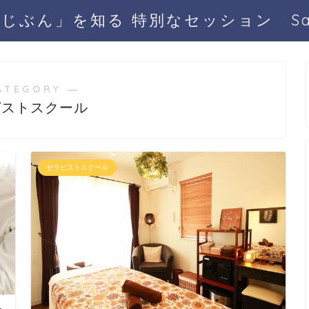
じぶん」を知る 特別なセッション San
ATEGORY ―
ピストスクール
セラピストスクール