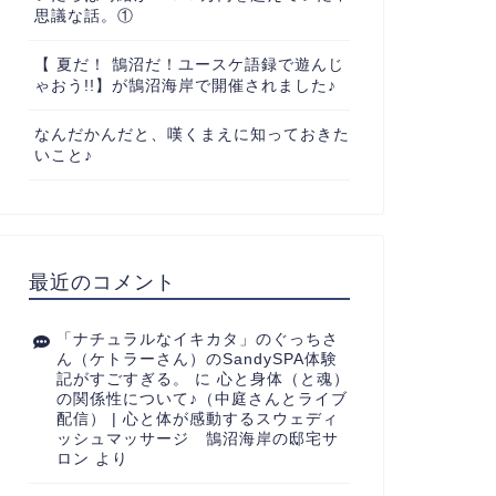
思議な話。①
【 夏だ！ 鵠沼だ！ユースケ語録で遊んじ
ゃおう!!】が鵠沼海岸で開催されました♪
なんだかんだと、嘆くまえに知っておきた
いこと♪
最近のコメント
「ナチュラルなイキカタ」のぐっちさ
ん（ケトラーさん）のSandySPA体験
記がすごすぎる。
に
心と身体（と魂）
の関係性について♪（中庭さんとライブ
配信） | 心と体が感動するスウェディ
ッシュマッサージ 鵠沼海岸の邸宅サ
ロン
より