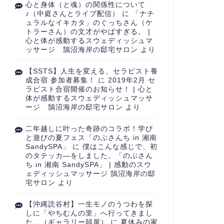
心と身体（と魂）の関係性について
♪（中庭さんとライブ配信）
に
「ナチ
ュラルなイキカタ」のぐっちさん（ケ
トラーさん）の文才がやばすぎる。 |
心と体が感動するスウェディッシュマ
ッサージ 鵠沼海岸の邸宅サロン
より
【SSTS】人生を変える、セラピスト養
成合宿 参加者募集！
に
2019年2月 セ
ラピスト合宿開催のお知らせ！ | 心と
体が感動するスウェディッシュマッサ
ージ 鵠沼海岸の邸宅サロン
より
二年越しに叶った奇跡のコラボ！学び
と遊びの夏フェス「のぶさんち in 湘南
SandySPA」
に
僕はこんな感じで、初
のタテッカ―をしました。「のぶさん
ち in 湘南 SandySPA」 | 感動のスウ
ェディッシュマッサージ 鵠沼海岸の邸
宅サロン
より
【沖縄読谷村】一生モノのうつわを探
しに「やちむんの里」へ行ってきまし
た。（ギャラリー囍屋）
に
夏休みの家