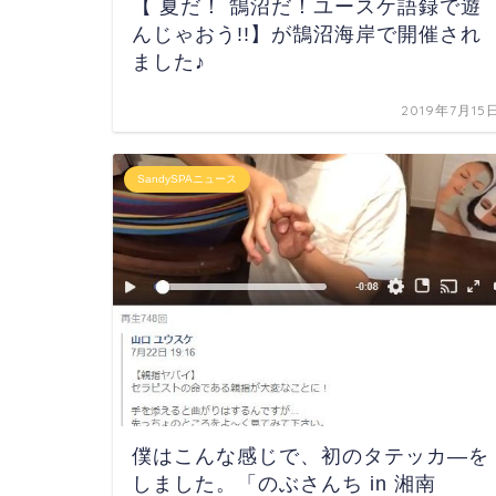
【 夏だ！ 鵠沼だ！ユースケ語録で遊
んじゃおう!!】が鵠沼海岸で開催され
ました♪
2019年7月15
SandySPAニュース
僕はこんな感じで、初のタテッカ―を
しました。「のぶさんち in 湘南