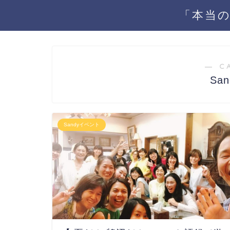
「本当の
― C
Sa
Sandyイベント