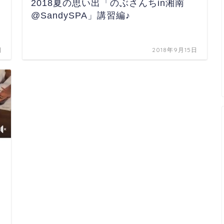
2018夏の思い出「のぶさんちin湘南
@SandySPA」講習編♪
日
2018年9月15日